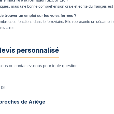
ur s’inscrire à la formation SECUFER ?
cifiques, mais une bonne compréhension orale et écrite du français e
de trouver un emploi sur les voies ferrées ?
ombreuses fonctions dans le ferroviaire. Elle représente un sésame in
roviaires.
evis personnalisé
sous ou contactez-nous pour toute question :
 06
 proches de Ariège