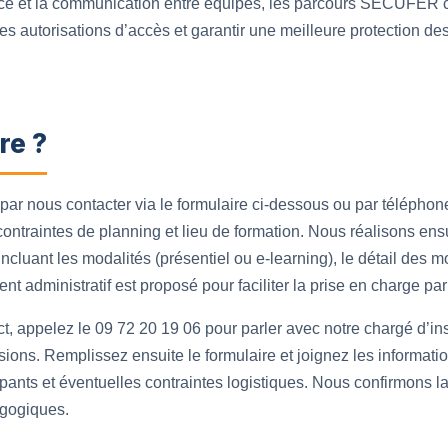
ance et la communication entre équipes, les parcours SECUFER c
es autorisations d’accès et garantir une meilleure protection des 
re ?
ar nous contacter via le formulaire ci‑dessous ou par téléphone
 contraintes de planning et lieu de formation. Nous réalisons ens
incluant les modalités (présentiel ou e‑learning), le détail des m
 administratif est proposé pour faciliter la prise en charge pa
ct, appelez le 09 72 20 19 06 pour parler avec notre chargé d’in
sions. Remplissez ensuite le formulaire et joignez les informa
ipants et éventuelles contraintes logistiques. Nous confirmons l
agogiques.