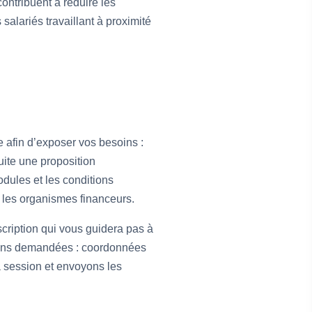
ontribuent à réduire les
salariés travaillant à proximité
 afin d’exposer vos besoins :
uite une proposition
odules et les conditions
r les organismes financeurs.
scription qui vous guidera pas à
tions demandées : coordonnées
a session et envoyons les