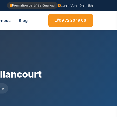
Lun - Ven : 9h - 18h
Formation certifiée Qualiopi
09 72 20 19 06
-nous
Blog
llancourt
ire