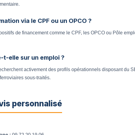
ementaire.
rmation via le CPF ou un OPCO ?
ispositifs de financement comme le CPF, les OPCO ou Pôle emplo
t-elle sur un emploi ?
echerchent activement des profils opérationnels disposant d
erroviaires sous-traités.
vis personnalisé
one :
09 72 20 19 06