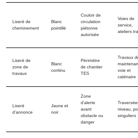
Couloir de
Voies de
Liseré de
Blanc
circulation
service,
cheminement
pointillé
piétonne
ateliers tr
autorisée
Travaux d
Liseré de
Périmètre
Blanc
maintena
zone de
de chantier
continu
voie et
travaux
TES
caténaire
Zone
d’alerte
Traversée
Liseré
Jaune et
avant
niveau, po
d’annonce
noir
obstacle ou
singuliers
danger