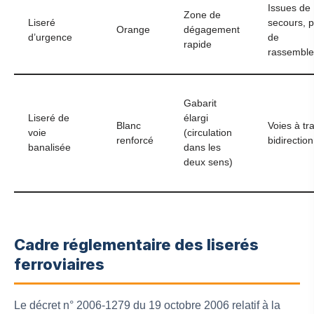
Issues de
Zone de
Liseré
secours, p
Orange
dégagement
d’urgence
de
rapide
rassembl
Gabarit
Liseré de
élargi
Blanc
Voies à tra
voie
(circulation
renforcé
bidirection
banalisée
dans les
deux sens)
Cadre réglementaire des liserés
ferroviaires
Le décret n° 2006-1279 du 19 octobre 2006 relatif à la