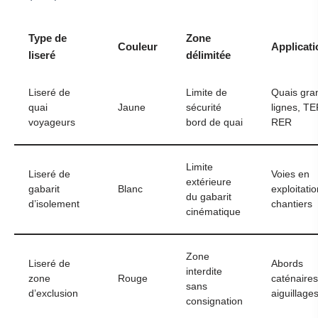
Type de
Zone
Couleur
Applicati
liseré
délimitée
Liseré de
Limite de
Quais gra
quai
Jaune
sécurité
lignes, TE
voyageurs
bord de quai
RER
Limite
Liseré de
Voies en
extérieure
gabarit
Blanc
exploitatio
du gabarit
d’isolement
chantiers
cinématique
Zone
Liseré de
Abords
interdite
zone
Rouge
caténaires
sans
d’exclusion
aiguillage
consignation