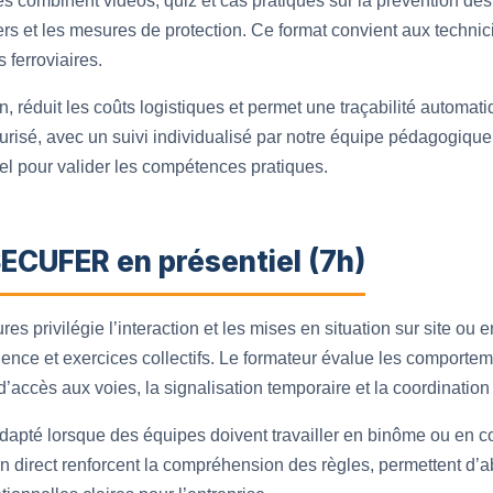
es combinent vidéos, quiz et cas pratiques sur la prévention de
gers et les mesures de protection. Ce format convient aux techni
 ferroviaires.
ion, réduit les coûts logistiques et permet une traçabilité automat
risé, avec un suivi individualisé par notre équipe pédagogique e
l pour valider les compétences pratiques.
ECUFER en présentiel (7h)
es privilégie l’interaction et les mises en situation sur site ou 
ence et exercices collectifs. Le formateur évalue les comportem
d’accès aux voies, la signalisation temporaire et la coordination
adapté lorsque des équipes doivent travailler en binôme ou en c
n direct renforcent la compréhension des règles, permettent d’a