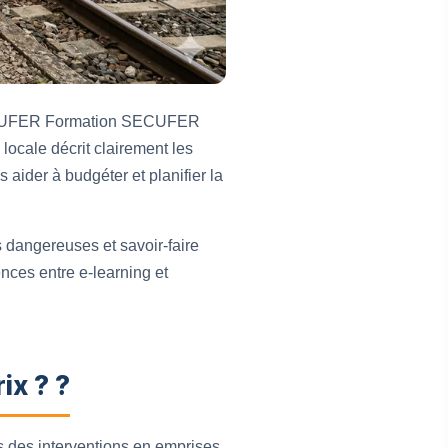
n SECUFER Formation SECUFER
locale décrit clairement les
 aider à budgéter et planifier la
 dangereuses et savoir-faire
nces entre e-learning et
.
ix ? ?
s des interventions en emprises