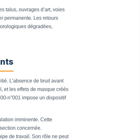
s talus, ouvrages d’art, voies
ter permanente. Les retours
étéorologiques dégradées,
ants
itié. L’absence de bruit avant
l, et les effets de masque créés
-00-n°001 impose un dispositif
ulation imminente. Cette
 section concernée.
pe de travail. Son rôle ne peut