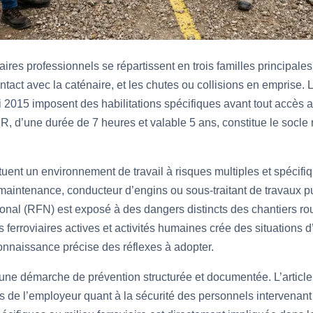
aires professionnels se répartissent en trois familles principales
contact avec la caténaire, et les chutes ou collisions en emprise
ai 2015 imposent des habilitations spécifiques avant tout accès
 d’une durée de 7 heures et valable 5 ans, constitue le socle 
tuent un environnement de travail à risques multiples et spécifiq
 maintenance, conducteur d’engins ou sous-traitant de travaux 
nal (RFN) est exposé à des dangers distincts des chantiers rout
s ferroviaires actives et activités humaines crée des situations 
onnaissance précise des réflexes à adopter.
une démarche de prévention structurée et documentée. L’artic
ns de l’employeur quant à la sécurité des personnels intervenant