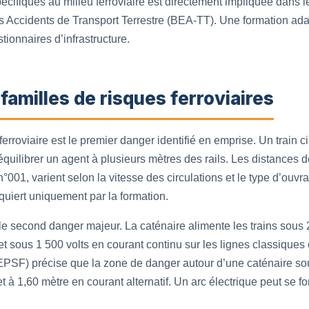
ifiques au milieu ferroviaire est directement impliquée dans l
s Accidents de Transport Terrestre (BEA-TT). Une formation ad
tionnaires d’infrastructure.
familles de risques ferroviaires
ferroviaire est le premier danger identifié en emprise. Un train 
uilibrer un agent à plusieurs mètres des rails. Les distances de
01, varient selon la vitesse des circulations et le type d’ouvrag
quiert uniquement par la formation.
le second danger majeur. La caténaire alimente les trains sous 2
 et sous 1 500 volts en courant continu sur les lignes classiques 
(EPSF) précise que la zone de danger autour d’une caténaire so
t à 1,60 mètre en courant alternatif. Un arc électrique peut se f