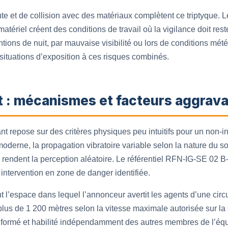
 et de collision avec des matériaux complètent ce triptyque. Le
atériel créent des conditions de travail où la vigilance doit res
entions de nuit, par mauvaise visibilité ou lors de conditions m
s situations d’exposition à ces risques combinés.
t : mécanismes et facteurs aggrav
nt repose sur des critères physiques peu intuitifs pour un non-in
moderne, la propagation vibratoire variable selon la nature du so
 rendent la perception aléatoire. Le référentiel RFN-IG-SE 02 B
intervention en zone de danger identifiée.
 l’espace dans lequel l’annonceur avertit les agents d’une circ
plus de 1 200 mètres selon la vitesse maximale autorisée sur la
e formé et habilité indépendamment des autres membres de l’équi