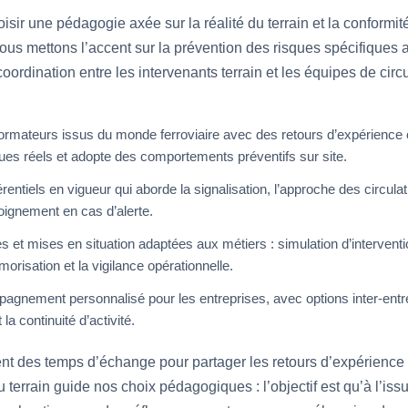
hoisir une pédagogie axée sur la réalité du terrain et la conform
Nous mettons l’accent sur la prévention des risques spécifiques a
 coordination entre les intervenants terrain et les équipes de circ
formateurs issus du monde ferroviaire avec des retours d’expérience
ues réels et adopte des comportements préventifs sur site.
tiels en vigueur qui aborde la signalisation, l’approche des circul
loignement en cas d’alerte.
t mises en situation adaptées aux métiers : simulation d’interventio
orisation et la vigilance opérationnelle.
mpagnement personnalisé pour les entreprises, avec options inter-ent
t la continuité d’activité.
t des temps d’échange pour partager les retours d’expérience 
u terrain guide nos choix pédagogiques : l’objectif est qu’à l’is