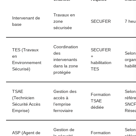
Travaux en
Intervenant de
zone
SECUFER
7 heu
base
sécurisée
Coordination
TES (Travaux
SECUFER
des
Selon
en
+
intervenants
orga
Environnement
habilitation
dans la zone
habili
Sécurisé)
TES
protégée
TSAE
Gestion des
Selon
Formation
(Technicien
accès à
référe
TSAE
Sécurité Accès
l’emprise
SNC
dédiée
Emprise)
ferroviaire
Rése
Gestion de
Selon
ASP (Agent de
Formation