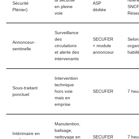
la sécurité
référe
Sécurité
ASP
en pleine
SNC
Plénier)
dédiée
voie
Rése
Surveillance
des
SECUFER
Selon
Annonceur-
circulations
+ module
orga
sentinelle
et alerte des
annonceur
habili
intervenants
Intervention
technique
Sous-traitant
hors voie
SECUFER
7 heu
ponctuel
mais en
emprise
Manutention,
balisage,
Intérimaire en
nettoyage en
SECUFER
7 heu