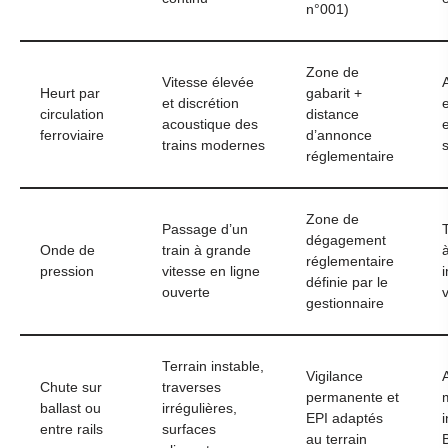
n°001)
Zone de
Vitesse élevée
Heurt par
gabarit +
et discrétion
circulation
distance
acoustique des
ferroviaire
d’annonce
trains modernes
réglementaire
Zone de
Passage d’un
dégagement
Onde de
train à grande
réglementaire
pression
vitesse en ligne
définie par le
ouverte
gestionnaire
Terrain instable,
Vigilance
Chute sur
traverses
permanente et
ballast ou
irrégulières,
EPI adaptés
entre rails
surfaces
au terrain