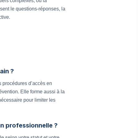
tiers complexes, où la
sent le questions-réponses, la
tive.
ain ?
es procédures d’accès en
évention. Elle forme aussi à la
nécessaire pour limiter les
on professionnelle ?
 selon votre statut et votre