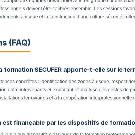
ent adapté aux équipes devant intervenir en groupe sur des chan
fessionnels doivent être calibrés ensemble. Les sessions favori
ements à risque et la construction d’une culture sécurité collec
ns (FAQ)
 formation SECUFER apporte-t-elle sur le terr
ences concrètes : identification des zones à risque, respect d
on entre intervenants et exploitant, et maîtrise des gestes de pr
tallations ferroviaires et à la coopération interprofessionnelle 
 est finançable par les dispositifs de formati
igible aux dispositifs classiques de la formation professionnelle