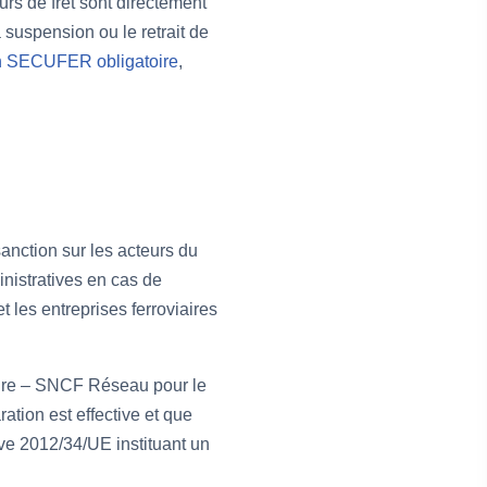
urs de fret sont directement
suspension ou le retrait de
n SECUFER obligatoire
,
sanction sur les acteurs du
ministratives en cas de
t les entreprises ferroviaires
ucture – SNCF Réseau pour le
ration est effective et que
ive 2012/34/UE instituant un