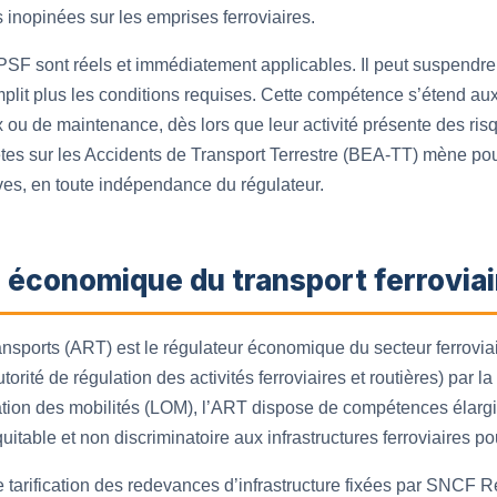
 inopinées sur les emprises ferroviaires.
SF sont réels et immédiatement applicables. Il peut suspendre ou
mplit plus les conditions requises. Cette compétence s’étend aux
 ou de maintenance, dès lors que leur activité présente des risq
tes sur les Accidents de Transport Terrestre (BEA-TT) mène pou
ves, en toute indépendance du régulateur.
r économique du transport ferroviai
nsports (ART) est le régulateur économique du secteur ferroviair
rité de régulation des activités ferroviaires et routières) par l
tation des mobilités (LOM), l’ART dispose de compétences élar
équitable et non discriminatoire aux infrastructures ferroviaires p
 tarification des redevances d’infrastructure fixées par SNCF Ré