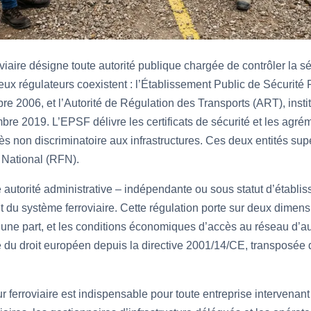
viaire désigne toute autorité publique chargée de contrôler la sé
eux régulateurs coexistent : l’Établissement Public de Sécurité 
re 2006, et l’Autorité de Régulation des Transports (ART), insti
bre 2019. L’EPSF délivre les certificats de sécurité et les agré
ccès non discriminatoire aux infrastructures. Ces deux entités su
 National (RFN).
e autorité administrative – indépendante ou sous statut d’établi
 du système ferroviaire. Cette régulation porte sur deux dimensio
 d’une part, et les conditions économiques d’accès au réseau d’au
du droit européen depuis la directive 2001/14/CE, transposée da
 ferroviaire est indispensable pour toute entreprise intervenant