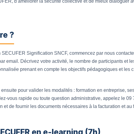
ER, d’améliorer la sécurité collective et de mieux dialoguer 
re ?
ion SECUFER Signification SNCF, commencez par nous contacter
ar email. Décrivez votre activité, le nombre de participants et l
onnalisée prenant en compte les objectifs pédagogiques et les co
suite pour valider les modalités : formation en entreprise, sess
dez-vous rapide ou toute question administrative, appelez le 09
 et de fournir les documents nécessaires à la facturation et au
SECUFER en e-learning (7h)