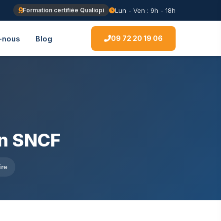
Lun - Ven : 9h - 18h
Formation certifiée Qualiopi
09 72 20 19 06
-nous
Blog
on SNCF
ire