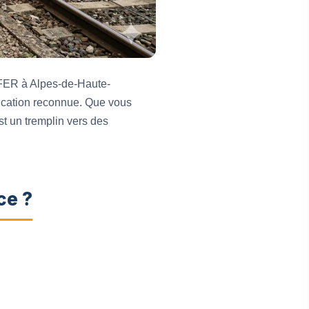
UFER à Alpes-de-Haute-
fication reconnue. Que vous
st un tremplin vers des
ce ?