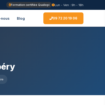
Lun - Ven : 9h - 18h
Formation certifiée Qualiopi
09 72 20 19 06
-nous
Blog
béry
ire