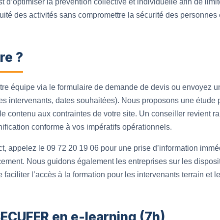
t d’optimiser la prévention collective et individuelle afin de limit
nuité des activités sans compromettre la sécurité des personnes e
re ?
otre équipe via le formulaire de demande de devis ou envoyez un
 des intervenants, dates souhaitées). Nous proposons une étude 
contenu aux contraintes de votre site. Un conseiller revient ra
fication conforme à vos impératifs opérationnels.
ct, appelez le 09 72 20 19 06 pour une prise d’information imméd
ncement. Nous guidons également les entreprises sur les disposit
 faciliter l’accès à la formation pour les intervenants terrain e
SECUFER en e-learning (7h)