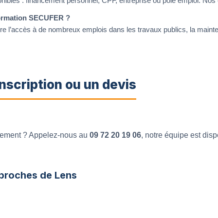
ponibles : financement personnel, CPF, entreprise ou pôle emploi. Nos 
formation SECUFER ?
e l’accès à de nombreux emplois dans les travaux publics, la mainten
nscription ou un devis
ctement ? Appelez-nous au
09 72 20 19 06
, notre équipe est dis
 proches de Lens